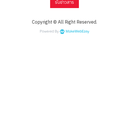
รับข่าวสาร
Copyright © All Right Reserved.
Powered By
MakeWebEasy