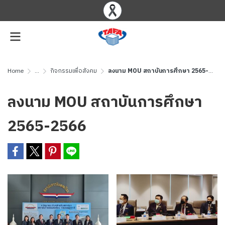
Home
...
กิจกรรมเพื่อสังคม
ลงนาม MOU สถาบันการศึกษา 2565-2566
ลงนาม MOU สถาบันการศึกษา
2565-2566